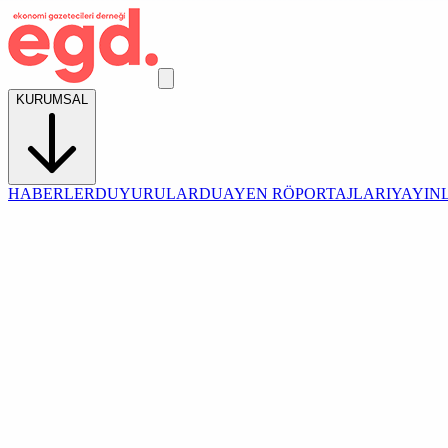
KURUMSAL
HABERLER
DUYURULAR
DUAYEN RÖPORTAJLARI
YAYIN